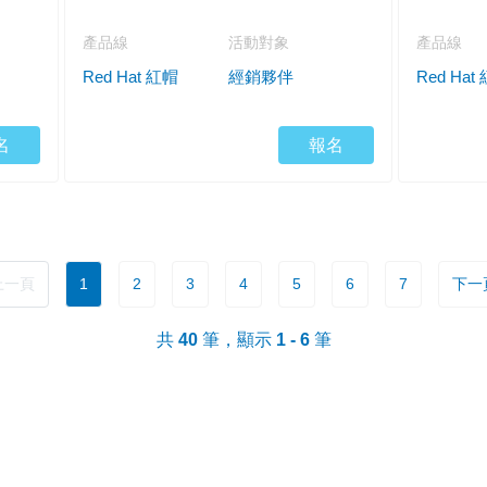
產品線
活動對象
產品線
Red Hat 紅帽
經銷夥伴
Red Hat
名
報名
 上一頁
1
2
3
4
5
6
7
下一頁
共
40
筆，顯示
1 - 6
筆