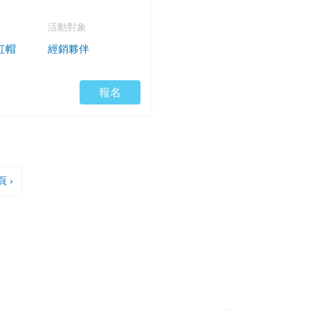
活動對象
 紅帽
經銷夥伴
報名
 ›