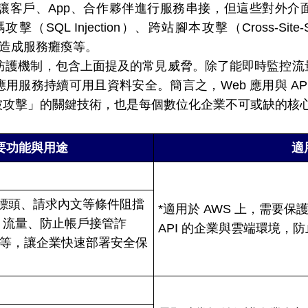
I 讓客戶、App、合作夥伴進行服務串接，但這些對外
SQL Injection）、跨站腳本攻擊（Cross-Site-Sc
請求造成服務癱瘓等。
種防護機制，包含上面提及的常見威脅。除了能即時監控
用服務持續可用且資料安全。簡言之，Web 應用與 AP
被攻擊」的關鍵技術，也是每個數位化企業不可或缺的核
要功能與用途
適
TP 標頭、請求內文等條件阻擋
*適用於 AWS 上，需要保
b 流量、防止帳戶接管詐
API 的企業與雲端環境，
 防護等，讓企業快速部署安全保