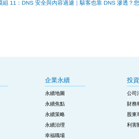
資安模組 11：DNS 安全與內容過濾｜駭客也靠 DNS 滲
企業永續
投
永續地圖
公司
永續焦點
財務
永續策略
股東
永續治理
利害
幸福職場