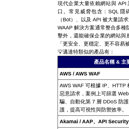
現代企業大量依賴網站與 AP
口。常見威脅包含：SQL 隱碼攻擊（
（Bot）、以及 API 被大量
WAAP 解決方案通常整合多
擊外，還能確保企業的網站與應
「更安全、更穩定、更不容易
💡邁達特類似的產品有：
產品名稱
&
主
AWS / AWS WAF
AWS WAF 可根據 IP、HT
惡意請求，案例上可篩選 We
騙、自動化第 7 層 DDoS
護，提高可視性與防禦效率。
Akamai / AAP
、
API Security