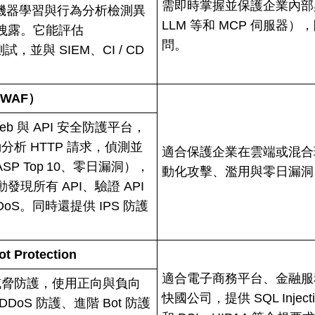
需即時掌握並保護企業內部與外
過機器學習與行為分析檢測異
LLM 等和 MCP 伺服器
洩露。它能評估
問。
試，並與 SIEM、CI / CD
d（WAF）
 Web 與 API 安全防護平台，
分析 HTTP 請求，偵測並
適合保護企業在雲端或混合環
P Top 10、零日漏洞），
動化攻擊、濫用與零日漏洞
現所有 API、驗證 API
oS。同時還提供 IPS 防護
t Protection
適合電子商務平台、金融服
10 威脅防護，使用正向與負向
快國公司，提供 SQL Inje
DDoS 防護、進階 Bot 防護