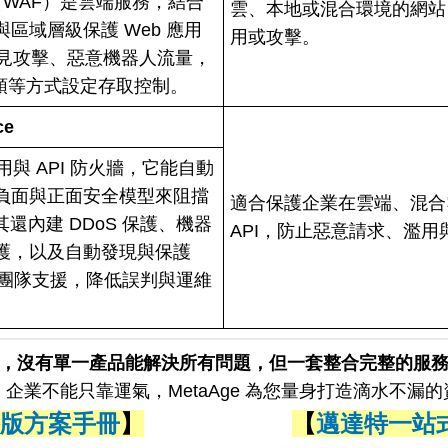
火牆（WAF）是雲端服務，結合
雲、本地或混合環境的網站、
區域層級保護 Web 應用
用或攻擊。
P 常見攻擊、惡意機器人流量，
標頭等方式設定存取控制。
ce
應用與 API 防火牆，它能自動
負面與正面安全模型來阻擋
適合保護企業在雲端、混合雲
。其還內建 DDoS 保護、機器
API，防止惡意請求、濫用與
防護，以及自動發現與保護
 專家團隊支援，降低誤判與運維
，沒有單一產品能解決所有問題，但一套整合完整的服
企業不能只靠運氣，MetaAge 為您量身打造滴水不漏
版方案手冊
】
【
邁達特一站