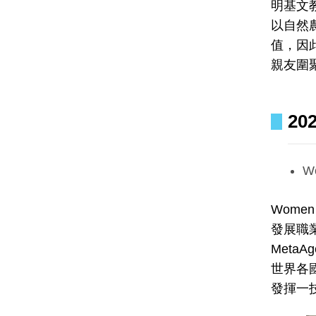
明基文
以自然
值，因
親友圍
20
W
Wome
發展職
Meta
世界各
發揮一