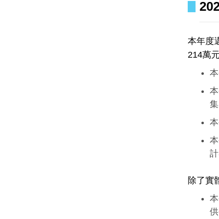
20
本年度邁
214
本
本
集
本
本
計
除了實
本
供