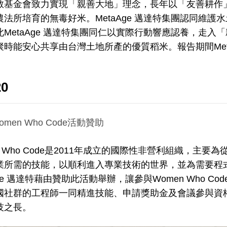
教基金會致力實現「親善大地」理念，長年以「友善耕作
農法所培育的無毒好米。MetaAge 邁達特集團認同維
此MetaAge 邁達特集團同仁以實際行動響應認養，走
聚時能安心共享由台灣土地所產的優質稻米。報告期間Meta
20
omen Who Code活動贊助
n Who Code是2011年成立的國際性非營利組織，
業所需的技能，以順利進入專業技術的世界，並為需要程
Age 邁達特藉由贊助此活動舉辦，讓參與Women Who
國社群的工程師一同精進技能、申請獎助金及會議參與資
技之長。