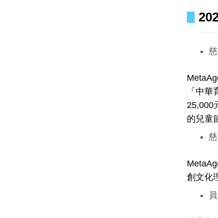
20
慈
Met
「中華
25,
的兒童
慈
Met
創文化
員