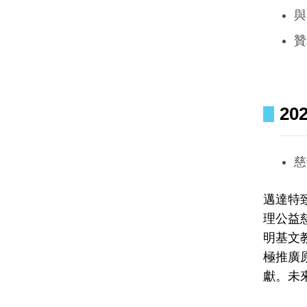
與
贊
20
慈
邁達特
理公益慈
明基文
極推廣
獻。未