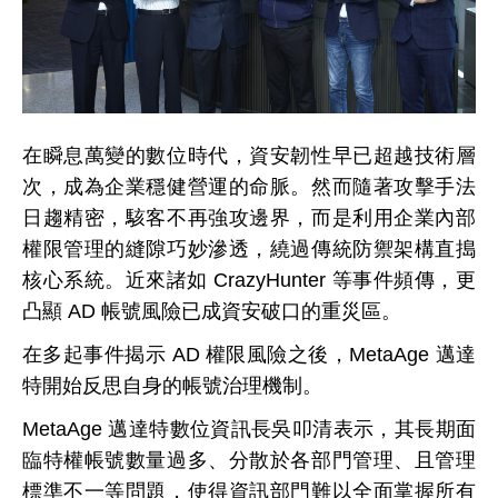
在瞬息萬變的數位時代，資安韌性早已超越技術層
次，成為企業穩健營運的命脈。然而隨著攻擊手法
日趨精密，駭客不再強攻邊界，而是利用企業內部
權限管理的縫隙巧妙滲透，繞過傳統防禦架構直搗
核心系統。近來諸如 CrazyHunter 等事件頻傳，更
凸顯 AD 帳號風險已成資安破口的重災區。
在多起事件揭示 AD 權限風險之後，MetaAge 邁達
特開始反思自身的帳號治理機制。
MetaAge 邁達特數位資訊長吳叩清表示，其長期面
臨特權帳號數量過多、分散於各部門管理、且管理
標準不一等問題，使得資訊部門難以全面掌握所有