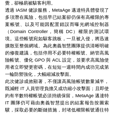
覺，卻極易被駭客利用。
透過 IASM 健診服務，MetaAge 邁達特具體發現了
多項潛在風險，包括早已結案卻仍保有高權限的專
案帳號、以及可能因配置錯誤而曝光網域控制器
（Domain Controller，簡稱 DC）權限的測試環
境。這些帳號宛如駭客跳板，一旦被入侵，將迅速
擴散至整個網域。為此奧義智慧團隊提供清晰明確
的修復建議，包括停用不必要特權帳號、納管高風
險帳號、優化 GPO 與 ACL 設定，並要求高風險使
用者立即變更密碼，在短短一週時間內成功完成第
一輪防禦強化，大幅縮減攻擊面。
此次健診成效顯著，不僅讓高風險帳號數量減半，
既減輕 IT 人員管理負擔又成功縮小攻擊面；且即使
約有半數特權帳號必須持續保留，MetaAge 邁達特
IT 團隊仍可藉由奧義智慧提出的結案報告按圖索
驥，採取必要的斷鏈措施，封堵低權限帳號通往特