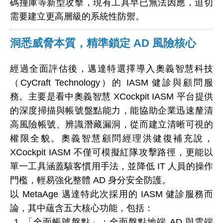
碼撞庫等新型攻擊，現有工具早已無法因應，迫切
需要建立更高層級的系統性防禦。
洞悉威脅本質，精準鎖定 AD 風險核心
經過全面評估後，邁達特選擇導入奧義智慧科技
（CyCraft Technology）的 IASM 健診與顧問服
務。主要是看中奧義智慧 XCockpit IASM 平台提供
的深度掃描與帳號盤點能力，能協助企業迅速釐清
高風險帳號、辨識潛藏漏洞，從而建立清晰可視的
權限全貌。奧義智慧顧問經理洪健復補充說，
XCockpit IASM 不僅可模擬紅隊攻擊路徑，更能以
單一工具涵蓋駭客慣用手法，並降低 IT 人員的操作
門檻，輕易強化整體 AD 身分安全防護。
以 MetaAge 邁達特此次採用的 IASM 健診服務而
論，其中蘊含五大核心功能，包括：
「全面帳號盤點」：全面盤點地端 AD 與雲端