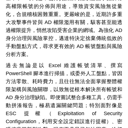
高權限帳號的分佈與用途，導致資安風險無從量
化，合規稽核困難重重。更嚴峻的是，近期許多重
大攻擊事件皆與 AD 權限濫用有關，駭客甚至能透
過權限提升，悄然攻陷受害企業的網域。為強化 AD
身分治理與風險掌控，邁達特決定捨棄傳統低效的
手動盤點方式，尋求更有效的 AD 帳號盤點與風險
分析方案。
過去無論是以 Excel 維護帳號清單、撰寫
PowerShell 腳本進行掃描，或委外人工盤點，皆因
方法零散、耗時費力，且往往無法全面掌握整體權
限架構與風險關聯，以致無從根本解決所有帳號和
AD 身分治理缺陷。即便嘗試整合多種工具，仍需手
動拼湊報告，極易遺漏關鍵問題；特別面對像是
ESC 提權（Exploitation of Security
Configuration，利用安全設定錯誤進行提權）、密