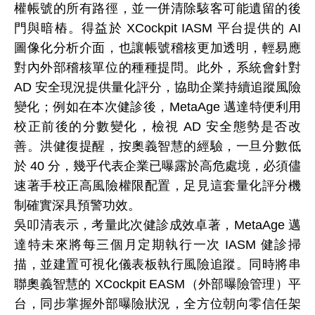
權帳號的所有路徑，並一併清除駭客可能遺留的後
門與暗樁。得益於 XCockpit IASM 平台提供的 AI
圖像化分析介面，也讓帳號稽核更加透明，輕易應
對內外部稽核單位的種種提問。此外，系統會針對
AD 安全現況提供量化評分，協助企業持續追蹤風險
變化；例如在本次健診後，MetaAge 邁達特便利用
校正前後的分數變化，檢視 AD 安全態勢是否改
善。洪健復提醒，按奧義智慧的經驗，一旦分數低
於 40 分，幾乎代表企業已曝露於高危處境，必須儘
速著手校正高風險權限配置，足見這套量化評分機
制確實深具預警功效。
吳叩清表示，考量此次健診成效卓著，MetaAge 邁
達特未來將每三個月定期執行一次 IASM 健診掃
描，並建置可視化儀表板執行風險追蹤。同時將串
聯奧義智慧的 XCockpit EASM（外部曝險管理）平
台，同步掌握外部曝險狀況，全方位朝向零信任架