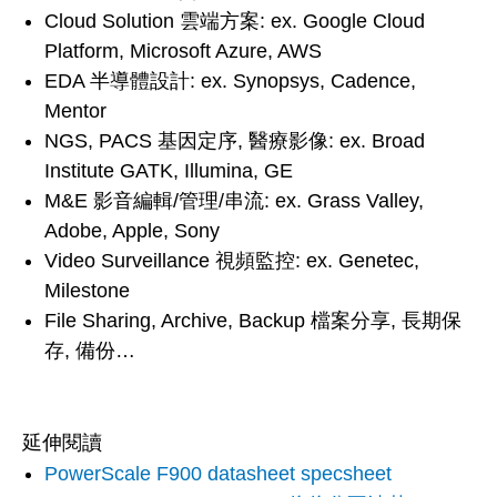
Cloud Solution 雲端方案: ex. Google Cloud
Platform, Microsoft Azure, AWS
EDA 半導體設計: ex. Synopsys, Cadence,
Mentor
NGS, PACS 基因定序, 醫療影像: ex. Broad
Institute GATK, Illumina, GE
M&E 影音編輯/管理/串流: ex. Grass Valley,
Adobe, Apple, Sony
Video Surveillance 視頻監控: ex. Genetec,
Milestone
File Sharing, Archive, Backup 檔案分享, 長期保
存, 備份…
延伸閱讀
PowerScale F900 datasheet specsheet