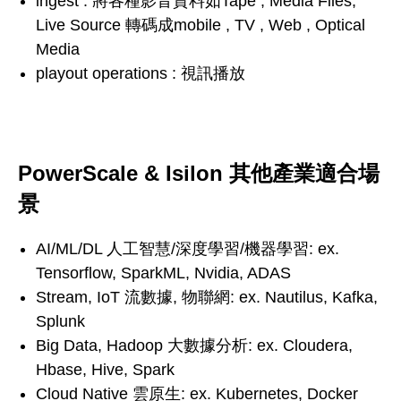
ingest : 將各種影音資料如Tape , Media Files,
Live Source 轉碼成mobile , TV , Web , Optical
Media
playout operations : 視訊播放
PowerScale & Isilon 其他產業適合場
景
AI/ML/DL 人工智慧/深度學習/機器學習: ex.
Tensorflow, SparkML, Nvidia, ADAS
Stream, IoT 流數據, 物聯網: ex. Nautilus, Kafka,
Splunk
Big Data, Hadoop 大數據分析: ex. Cloudera,
Hbase, Hive, Spark
Cloud Native 雲原生: ex. Kubernetes, Docker