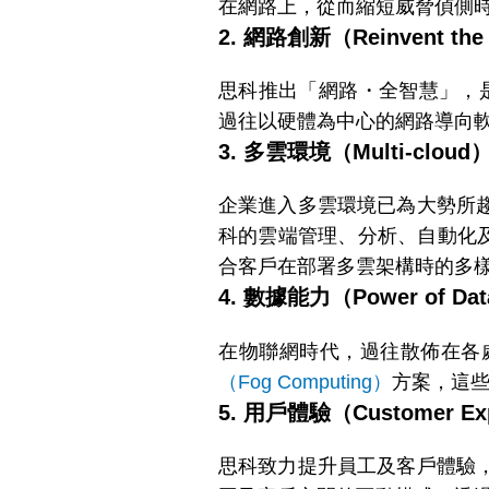
在網路上，從而縮短威脅偵側
2. 網路創新（Reinvent the
思科推出「網路・全智慧」，
過往以硬體為中心的網路導向
3. 多雲環境（Multi-cloud
企業進入多雲環境已為大勢所
科的雲端管理、分析、自動化及安全
合客戶在部署多雲架構時的多
4. 數據能力（Power of Da
在物聯網時代，過往散佈在各
（Fog Computing）
方案，這
5. 用戶體驗（Customer Ex
思科致力提升員工及客戶體驗