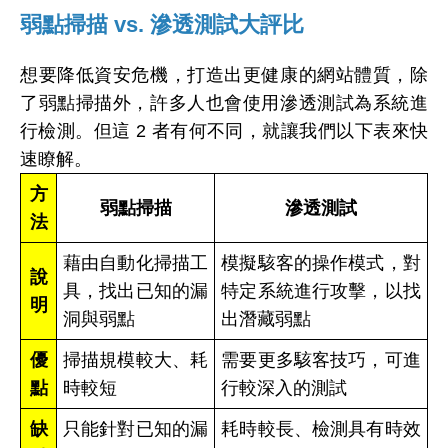
弱點掃描 vs. 滲透測試大評比
想要降低資安危機，打造出更健康的網站體質，除
了弱點掃描外，許多人也會使用滲透測試為系統進
行檢測。但這 2 者有何不同，就讓我們以下表來快
速瞭解。
方
弱點掃描
滲透測試
法
藉由自動化掃描工
模擬駭客的操作模式，對
說
具，找出已知的漏
特定系統進行攻擊，以找
明
洞與弱點
出潛藏弱點
優
掃描規模較大、耗
需要更多駭客技巧，可進
點
時較短
行較深入的測試
缺
只能針對已知的漏
耗時較長、檢測具有時效