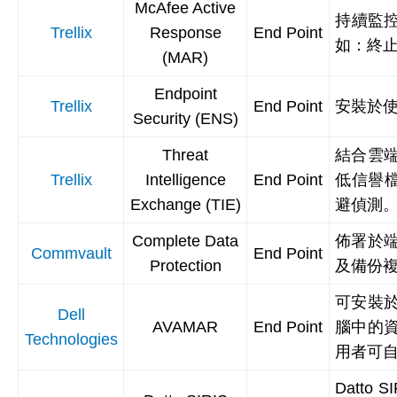
McAfee Active
持續監控
Trellix
Response
End Point
如：終
(MAR)
Endpoint
Trellix
End Point
安裝於使
Security (ENS)
Threat
結合雲
Trellix
Intelligence
End Point
低信譽檔
Exchange (TIE)
避偵測
Complete Data
佈署於
Commvault
End Point
Protection
及備份
可安裝於
Dell
AVAMAR
End Point
腦中的
Technologies
用者可自
Datt