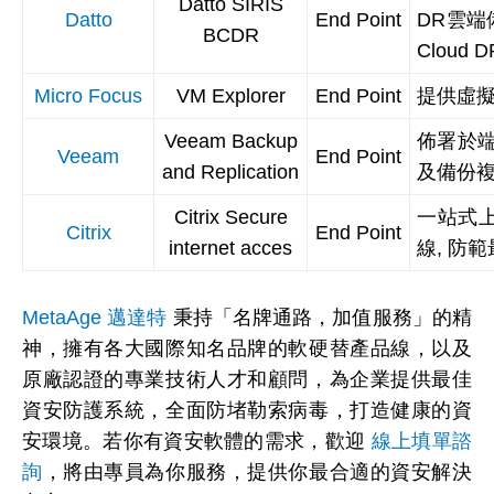
Datto SIRIS
Datto
End Point
DR雲端
BCDR
Clou
Micro Focus
VM Explorer
End Point
提供虛
Veeam Backup
佈署於
Veeam
End Point
and Replication
及備份
Citrix Secure
一站式上
Citrix
End Point
internet acces
線, 防範
MetaAge 邁達特
秉持「名牌通路，加值服務」的精
神，擁有各大國際知名品牌的軟硬替產品線，以及
原廠認證的專業技術人才和顧問，為企業提供最佳
資安防護系統，全面防堵勒索病毒，打造健康的資
安環境。若你有資安軟體的需求，歡迎
線上填單諮
詢
，將由專員為你服務，提供你最合適的資安解決