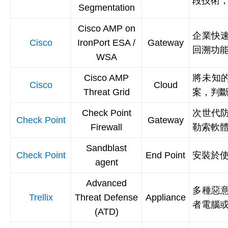
段技術
Segmentation
Cisco AMP on
企業快速
Cisco
IronPort ESA /
Gateway
回溯功
WSA
Cisco AMP
將未知的
Cisco
Cloud
Threat Grid
案，判
Check Point
次世代防
Check Point
Gateway
Firewall
勒索軟
Sandblast
Check Point
End Point
安裝於
agent
Advanced
多種惡意
Trellix
Threat Defense
Appliance
者電腦
(ATD)