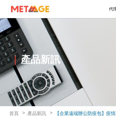
代
產品新訊
首頁
產品新訊
【企業遠端辦公防疫包】疫情再起Ci