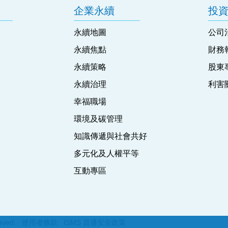
企業永續
投
永續地圖
公司
永續焦點
財務
永續策略
股東
永續治理
利害
幸福職場
環境及碳管理
知識傳遞與社會共好
多元化及人權平等
互動專區
erved.
使用者條款
ISMS 資通安全政策