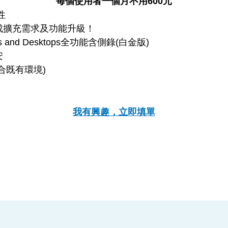
每個使用者一個月不用600元
性
成擴充需求及功能升級！
pps and Desktops全功能含側錄(白金版)
安
合既有環境)
我有興趣，立即填單