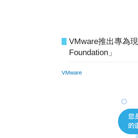
VMware推出專為
Foundation」
VMware