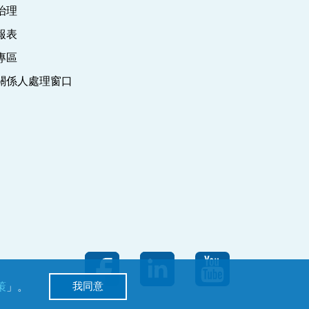
治理
報表
專區
關係人處理窗口
我同意
策
」。