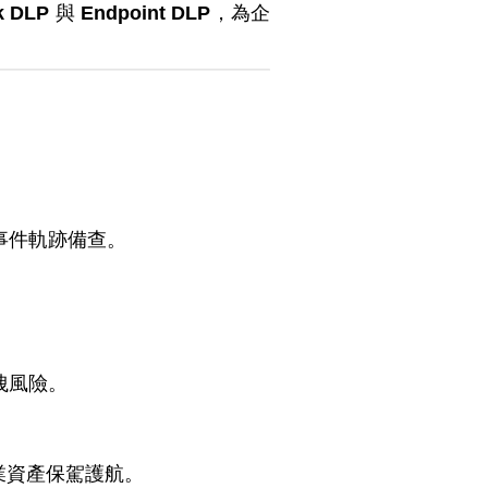
k DLP
與
Endpoint DLP
，為企
事件軌跡備查。
洩風險。
業資產保駕護航。