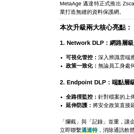
MetaAge 邁達特正式推出 Z
業打造無縫的資料保護網。
本次升級兩大核心亮點：
1. Network DLP：網路層
可視化管控：
深入辨識雲端應
政策一致化：
無論員工身處
2. Endpoint DLP：端
全路徑監控：
針對檔案的上
延伸防護：
將安全政策直接延
「攔截」與「記錄」並重，讓
立即聯繫
邁達特
，消除通訊軟