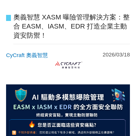
奧義智慧 XASM 曝險管理解決方案：整
合 EASM、IASM、EDR 打造企業主動
資安防禦！
2026/03/18
CyCraft 奧義智慧