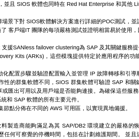
，並且 SIOS 軟體也同時在 Red Hat Enterprise 和
場景下對 SIOS軟體解決方案進行詳細的POC測試，
n Suite通過了 客戶端IT 團隊的每項嚴格測試並證明相當易於
r Linux ⽀援SANless failover clustering為 SAP 及其
n Recovery Kits (ARKs)，這些模塊提供特定於應用程序的
 模組自動化配置步驟並驗證配置輸入並管理 IP 故障轉移
作性的群集軟體不同，SIOS 群集軟體可驗證 SAP 和
或匯出可用以及用戶端是否能夠連接。為確保這些服務都
統和 SAP 軟體的所有主要元件。
集節點分佈在不同的 AWS 可⽤區，以實現異地備援。
ite使這家飲料製造商能夠滿足為其 SAP/DB2 環境建立的嚴格
經歷任何可察覺的停機時間，包括在計劃維護期間。 並且