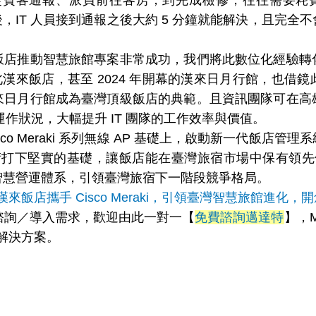
從賓客通報、派員前往客房，到完成檢修，往往需要耗費超
 AP 之後，IT 人員接到通報之後大約 5 分鐘就能解決，
。
飯店推動智慧旅館專案非常成功，我們將此數位化經驗轉
臺北漢來飯店，甚至 2024 年開幕的漢來日月行館，也
來日月行館成為臺灣頂級飯店的典範。且資訊團隊可在高
線 AP 運作狀況，大幅提升 IT 團隊的工作效率與價值。
co Meraki 系列無線 AP 基礎上，啟動新一代飯店
技術打下堅實的基礎，讓飯店能在臺灣旅宿市場中保有領先優
智慧營運體系，引領臺灣旅宿下一階段競爭格局。
官網／漢來飯店攜手 Cisco Meraki，引領臺灣智慧旅館進
估／諮詢／導入需求，歡迎由此一對一【
免費諮詢邁達特
】，M
理解決方案。