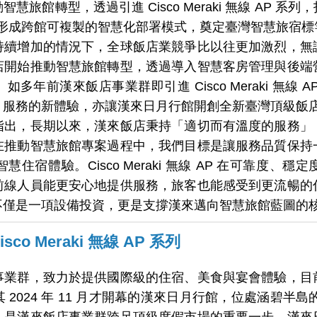
旅館轉型，透過引進 Cisco Meraki 無線 AP 
率，形成跨館可複製的智慧化部署模式，奠定臺灣智慧旅宿
持續增加的情況下，全球飯店業競爭比以往更加激烈，無
店開始推動智慧旅館轉型，透過導入智慧客房管理與後端
年前漢來飯店事業群即引進 Cisco Meraki 無線
、服務的新體驗，亦讓漢來日月行館開創全新臺灣頂級飯
指出，長期以來，漢來飯店秉持「適切而有溫度的服務」
在推動智慧旅館專案過程中，我們目標是讓服務品質保持
住宿體驗。Cisco Meraki 無線 AP 在可靠度、
前線人員能更安心地提供服務，旅客也能感受到更流暢的
不僅是一項設備投資，更是支撐漢來邁向智慧旅館藍圖的
o Meraki 無線 AP 系列
事業群，致力於提供國際級的住宿、美食與宴會體驗，目
2024 年 11 月才開幕的漢來日月行館，位處涵碧半島的
，是漢來飯店事業群跨足頂級度假市場的重要一步。漢來