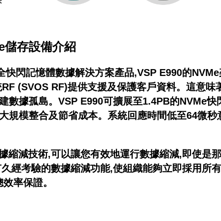
e儲存設備介紹
閃記憶體數據解決方案產品,VSP E990的NVMe架
統RF (SVOS RF)提供支援及保護客戶資料。這意味
據孤島。VSP E990可擴展至1.4PB的NVMe快閃
的大規模整合及節省成本。系統回應時間低至64微秒
a的自適應數據縮減技術,可以讓您有效地運行數據縮減,即
擁有久經考驗的數據縮減功能,使組織能夠立即採用所有N
的總效率保證。