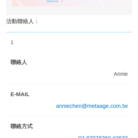
活動聯絡人：
1
Annie
anniechen@metaage.com.tw
02-87978260 #2633