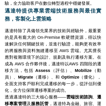
驗，全力協助客戶在數位轉型過程中穩健發展。
邁達特提供專業雲端技術服務與最佳實
務，客製化上雲策略
邁達特除了具備領先業界的技術與經驗外，最重要
的是具有龐大的 On-Premise 軟硬體資源，得以快
速解決任何關鍵技術，並進行驗證，能夠更有效率
的將服務與資料無縫遷移至 AWS 雲端。尤其擅長
應對複雜環境下的設計、規劃及執行遷移方案。在
成為 AWS 合作夥伴後，邁達特以AWS 四階段的遷
移方法，包括
Assess
（評估）、
Mobilize
（動
員）、
Migrate
（遷移）、和
Optimize
（優化），
全面支持客戶順利完成遷移的每一步，從評估到優
化，全方位保障遷移專案的成功。
透過邁達特的三大核心服務——
雲端技術諮詢
、
遷
移專案管理
及
服務託管
，邁達特為金融、旅宿、運