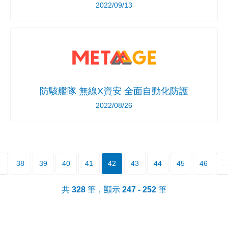
2022/09/13
防駭艦隊 無線X資安 全面自動化防護
2022/08/26
…
38
39
40
41
42
43
44
45
46
共
328
筆，顯示
247 - 252
筆