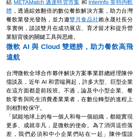
結
METAMatch 邁達特雲市集
和
Interinfo 英特內軟
體
，透過綜效翻倍的數位餐飲解決方案，助力台灣
餐飲業發光發熱，並力邀
雙月食品社
賴永晟社長分
享實例，談談雙月在成功展店、育才留才和提升營
業額背後的關鍵工具與思維。
微軟
AI
與
Cloud
雙翅膀，助力餐飲高飛
遠航
台灣微軟全球合作夥伴解決方案事業群總經理陳仲
儒談及，近年
AI
和雲端興起，許多大型、巨型企業
在這方面都是前段班。不過，論及中小型企業、餐
飲零售與民生消費產業業者，在數位轉型的進程上
則相對較保守。
「賦能地球上的每一個人和每一個組織，都能實現
更多、成就非凡，是微軟的使命。為了消弭這些落
差，我們必須和中小企業們站在一起」陳仲儒談