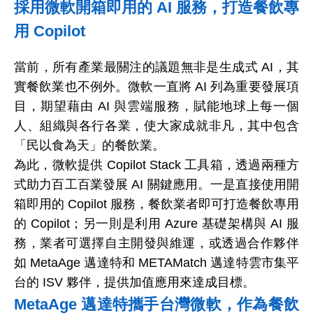
採用微軟開箱即用的
AI
服務，打造餐飲專
用
Copilot
當前，所有產業最關注的議題無非是生成式
AI
，其
實餐飲業也不例外。微軟一直將
AI
列為重要發展項
目，期望藉由
AI
與雲端服務，賦能地球上每一個
人、組織與各行各業，使大家成就非凡，其中包含
「民以食為天」的餐飲業。
為此，微軟提供
Copilot Stack
工具箱，透過兩種方
式助力百工百業發展
AI
關鍵應用。一是直接使用開
箱即用的
Copilot
服務，餐飲業者即可打造餐飲專用
的
Copilot
；另一則是利用
Azure
基礎架構與
AI
服
務，業者可選擇自主開發與維運，或透過合作夥伴
如
MetaAge
邁達特和
METAMatch
邁達特雲市集平
台的
ISV
夥伴，提供加值應用來達成目標。
MetaAge
邁達特攜手台灣微軟，作為餐飲