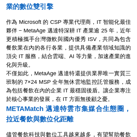
業的數位雙引擎
作為
Microsoft
的
CSP
專
業代理商，IT
智能化最佳
夥伴
−
MetaAge
邁達特深耕
IT
產業逾
25
年，近年
更積極攜手台灣微軟與國內優秀
ISV
，共同為包含
餐飲業在內的各行各業，提供具備產業領域知識的
頂尖
IT
服務，結合雲端、AI
等力量，加速產業的進
化與升級。
不僅如此，MetaAge
邁達特還提供業界唯一實質三
班制的
7
×24 MSP
全年無休雲地監控託管服務，成
為包括餐飲在內的企業
IT
最穩固後盾。讓企業專注
於核心事業的發展，在 IT
方面無後顧之憂。
METAMatch
邁達特雲市集媒合生態圈，
拉近餐飲與數位化距離
儘管餐飲科技與數位工具越來越多，有望幫助餐飲