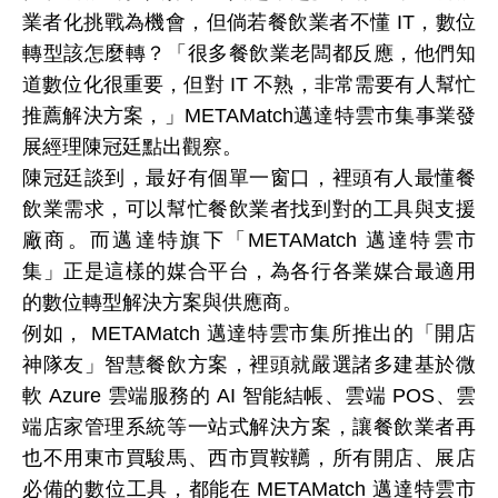
業者化挑戰為機會，但倘若餐飲業者不懂
IT
，數位
轉型該怎麼轉？「很多餐飲業老闆都反應，他們知
道數位化很重要，但對
IT
不熟，非常需要有人幫忙
推薦解決方案，」METAMatch邁達特雲市集事業發
展經理陳冠廷點出觀察。
陳冠廷談到，最好有個單一窗口，裡頭有人最懂餐
飲業需求，可以幫忙餐飲業者找到對的工具與支援
廠商。而邁達特旗下「METAMatch
邁達特
雲市
集」正是這樣的媒合平台，為各行各業媒合最適用
的數位轉型解決方案與供應商。
例如，
METAMatch
邁達特
雲市集所推出的「開店
神隊友」智慧餐飲方案，裡頭就嚴選諸多建基於微
軟
Azure
雲端服務的
AI
智能結帳、雲端
POS
、雲
端店家管理系統等一站式解決方案，讓餐飲業者再
也不用東市買駿馬、西市買鞍韉，所有開店、展店
必備的數位工具，都能在
METAMatch
邁達特雲市