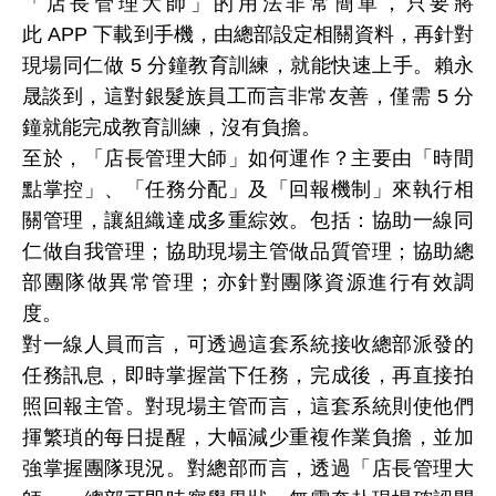
「店長管理大師」的用法非常簡單，只要將
此
APP
下載到手機，由總部設定相關資料，再針對
現場同仁做
5
分鐘教育訓練，就能快速上手。賴永
晟談到，這對銀髮族員工而言非常友善，僅需
5
分
鐘就能完成教育訓練，沒有負擔。
至於，「店長管理大師」如何運作？主要由「時間
點掌控」、「任務分配」及「回報機制」來執行相
關管理，讓組織達成多重綜效。包括：協助一線同
仁做自我管理；協助現場主管做品質管理；協助總
部團隊做異常管理；亦針對團隊資源進行有效調
度。
對一線人員而言，可透過這套系統接收總部派發的
任務訊息，即時掌握當下任務，完成後，再直接拍
照回報主管。對現場主管而言，這套系統則使他們
揮繁瑣的每日提醒，大幅減少重複作業負擔，並加
強掌握團隊現況。對總部而言，透過「店長管理大