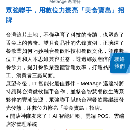
MetaAge 邁達特
眾強聯手，用數位力擦亮「美食寶島」招
牌
台灣這片土地，不僅孕育了科技的奇蹟，也塑造了
舌尖上的傳奇。雙月食品社的先鋒實例，正演繹了
餐飲業如何巧妙融合餐飲科技和餐飲文化，並使數
聯絡
位工具和人本思維兼容並蓄，透過綜效翻倍的數位
我們
餐飲力，提升餐飲業整體營運效率，打造品牌、員
工、消費者三贏局面。
展望今後，IT
智能化最佳夥伴－MetaAge
邁達特將
持續與台灣微軟攜手合作，並整合智慧餐飲生態系
夥伴的豐沛資源，眾強聯手賦能台灣餐飲業繼續發
光發熱，用數位力擦亮「美食寶島」招牌。
開店神隊友來了！AI
智能結帳、雲端
POS
、雲端
●
店家管理系統