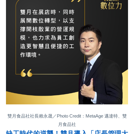
雙月食品社社長賴永晟／Photo Credit：MetaAge 邁達特、雙
月食品社
缺工時代的逆襲！雙月導入「店長管理大