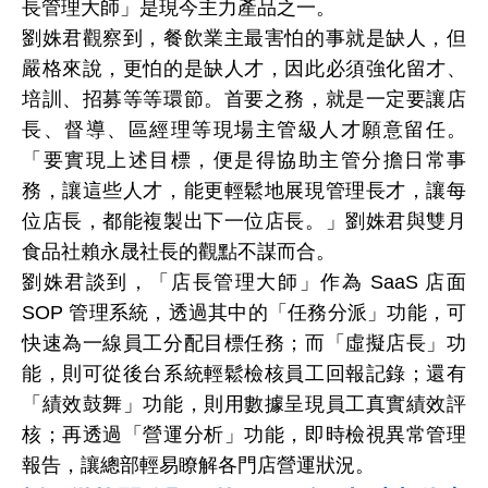
長管理大師」是現今主力產品之一。
劉姝君觀察到，餐飲業主最害怕的事就是缺人，但
嚴格來說，更怕的是缺人才，因此必須強化留才、
培訓、招募等等環節。首要之務，就是一定要讓店
長、督導、區經理等現場主管級人才願意留任。
「要實現上述目標，便是得協助主管分擔日常事
務，讓這些人才，能更輕鬆地展現管理長才，讓每
位店長，都能複製出下一位店長。」劉姝君與雙月
食品社賴永晟社長的觀點不謀而合。
劉姝君談到，「店長管理大師」作為
SaaS
店面
SOP 管理系統，透過其中的「任務分派」功能，可
快速為一線員工分配目標任務；而「虛擬店長」功
能，則可從後台系統輕鬆檢核員工回報記錄；還有
「績效鼓舞」功能，則用
數據呈現員工真實
績效評
核；再透過「營運分析」功能，即時檢視異常管理
報告，讓總部輕易瞭解各門店營運狀況。