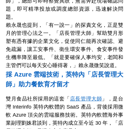
師」，總部可即時察覺異狀，無需奔赴現場確認問
題，即可精準投放或調度總部資源，迅速解決問
題。
賴永晟也提到，「有一說一」的探責文化，正是雙
月的管理心法之一。「店長管理大師」幫助雙月形
塑有憑有據的企業文化，促使同仁能再次確認、避
免疏漏，讓工安事件、衛生環安事件、食安事件發
生機率降至最低。「就是要確保人事均安，老闆和
主管們可以每天安心睡得著，」賴永晟微笑說道。
採
Azure
雲端技術，英特內「店長管理大
師」助力餐飲育才留才
雙月食品社所採用的這套「
店長管理大師
」，是台
灣
Interinfo
英特內軟體的
SaaS
產品，背後採用微
軟
Azure
頂尖的
雲端服務技術。英特內軟體海外事
業副理劉姝君談到，英特內成立至今近
30
年，「店