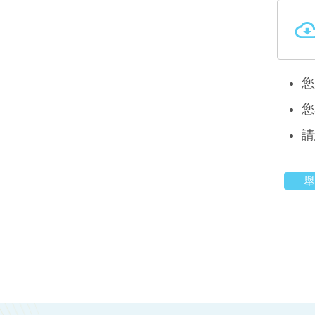
您
您
請
舉