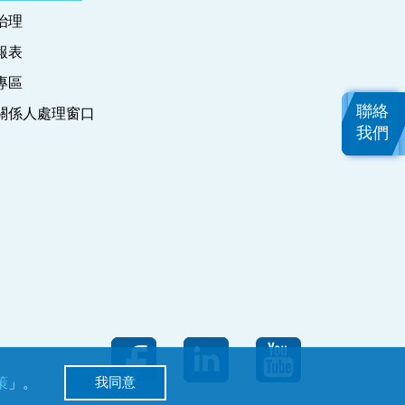
治理
報表
專區
聯絡
關係人處理窗口
我們
我同意
策
」。