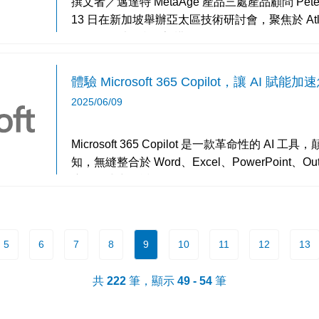
撰文者／邁達特 MetaAge 產品三處產品顧問 Peter Wu Atlassian 於 2025
13 日在新加坡舉辦亞太區技術研討會，聚焦於 Atla
用發展，以及產品架構 Syste
體驗 Microsoft 365 Copilot，讓 AI 
2025/06/09
Microsoft 365 Copilot 是一款革命性的 
知，無縫整合於 Word、Excel、PowerPoint、Outlook
應用程式中，透
5
6
7
8
9
10
11
12
13
共
222
筆，顯示
49 - 54
筆