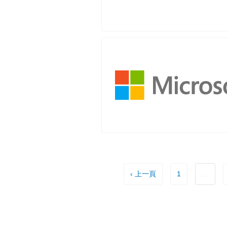
‹ 上一頁
1
…