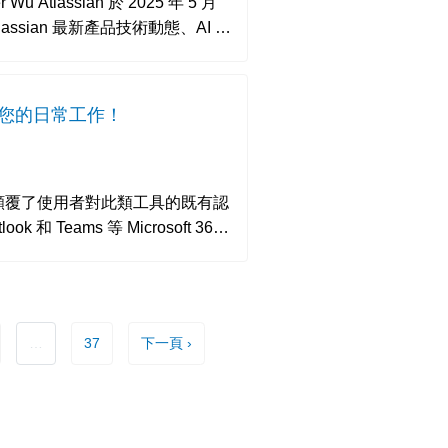
 年 5 月
ssian 最新產品技術動態、AI 應
賦能加速您的日常工作！
AI 工具，顛覆了使用者對此類工具的既有認
 和 Teams 等 Microsoft 365
…
37
下一頁 ›