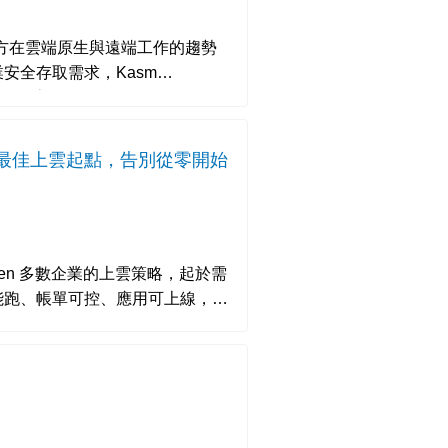
作新解方在雲端原生與遠端工作的趨勢
安全存取需求，Kasm
現代化的桌面即服務（DaaS）平
容錯過的最佳上雲起點，告別從零開始
起於需
能跑、帳單可控、應用可上線，集
期有效，但從「治理」角度來看，