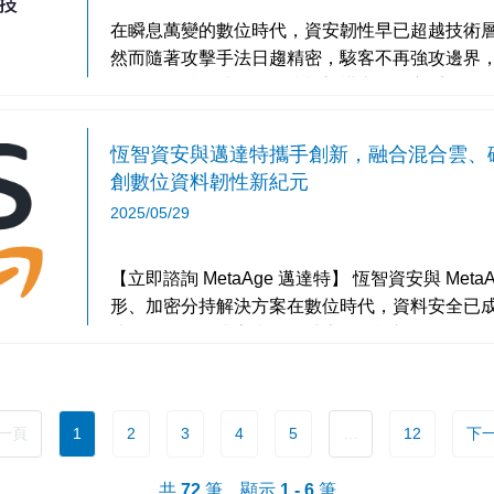
在瞬息萬變的數位時代，資安韌性早已超越技術
然而隨著攻擊手法日趨精密，駭客不再強攻邊界
隙巧妙滲透，繞過傳統防禦架構直搗核心系統。近來諸如 
傳，更凸
恆智資安與邁達特攜手創新，融合混合雲、
創數位資料韌性新紀元
2025/05/29
【立即諮詢 MetaAge 邁達特】 恆智資安與 MetaAge 邁達特數位推動先進資料碎
形、加密分持解決方案在數位時代，資料安全已
地緣政治風險升高和網路威脅日益複雜，傳統的
上一頁
1
2
3
4
5
…
12
下一
共
72
筆，顯示
1 - 6
筆