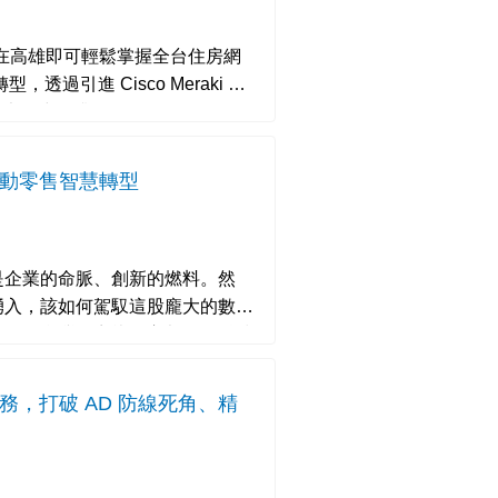
ki 在高雄即可輕鬆掌握全台住房網
，也同步提升
構，驅動零售智慧轉型
是企業的命脈、創新的燃料。然
湧入，該如何駕馭這股龐大的數據
產」？台灣電商龍頭富邦媒體科技
診服務，打破 AD 防線死角、精