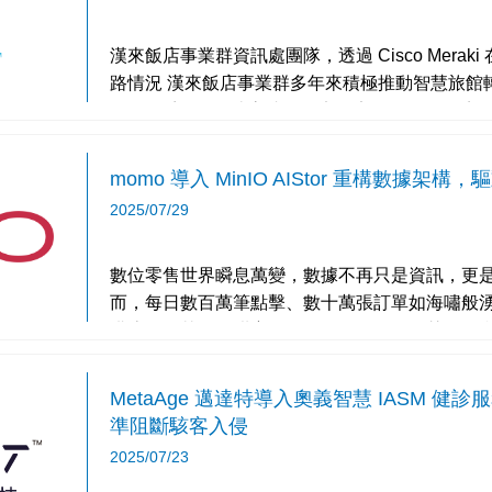
漢來飯店事業群資訊處團隊，透過 Cisco Mera
路情況 漢來飯店事業群多年來積極推動智慧旅館轉型，透過引進 Cisco Meraki 無
線 AP 系列，打造高速、穩定、安全的網路環境
momo 導入 MinIO AIStor 重構數據架
2025/07/29
數位零售世界瞬息萬變，數據不再只是資訊，更
而，每日數百萬筆點擊、數十萬張訂單如海嘯般
洪流，使其從「甜蜜的負擔」轉化為「智慧的資
（momo）攜手 IT
MetaAge 邁達特導入奧義智慧 IASM 健
準阻斷駭客入侵
2025/07/23