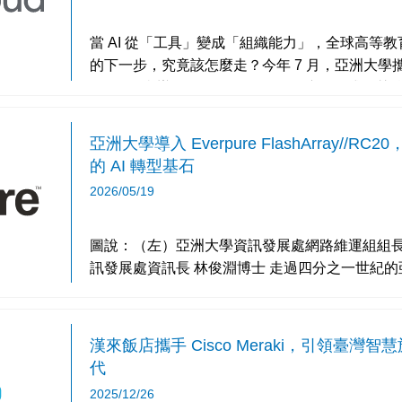
當 AI 從「工具」變成「組織能力」，全球高等
的下一步，究竟該怎麼走？今年 7 月，亞洲大學攜手 M
Cloud，舉辦「Gemini Enterprise 應用程式智慧
亞洲大學導入 Everpure FlashArray/
的 AI 轉型基石
2026/05/19
圖說：（左）亞洲大學資訊發展處網路維運組組長 陳偉嵩博士 
訊發展處資訊長 林俊淵博士 走過四分之一世紀的亞洲大學秉持「健康、關懷、創
新、卓越」辦學理念，在創辦人與校長的前瞻領
力與中文力
漢來飯店攜手 Cisco Meraki，引領臺
代
2025/12/26